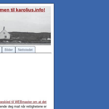
en til karolius.info!
Bilder
Nettstedet
beskjed til WEBmaster om at det
ende deg mail når rettighetene er