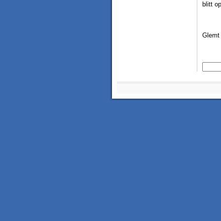
blitt o
Glemt 