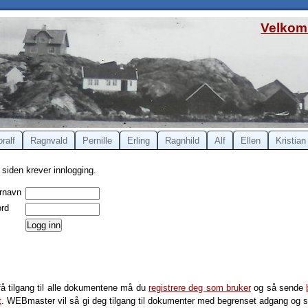
Velkomm
oralf
Ragnvald
Pernille
Erling
Ragnhild
Alf
Ellen
Kristian
siden krever innlogging.
rnavn
rd
få tilgang til alle dokumentene må du
registrere deg som bruker
og så sende
t
. WEBmaster vil så gi deg tilgang til dokumenter med begrenset adgang og s