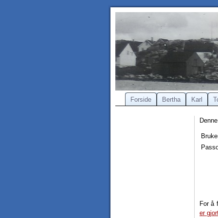
Forside
Bertha
Karl
T
Denne 
Bruke
Passo
For å 
er gjor